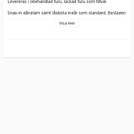
Levereras i obehandlad furu, lackad furu som tillval. 

Snap-in gångjärn samt låskista ingår som standard. Beslagen 
finns beskrivna 
här
. Vändbar hängning. 

Visa mer
Levereras som standard utan karm och tröskel. Finns att 
välja i 
tillbehör
. 

Tillverkningsvara i samtliga storlekar.

Ta kontakt med oss vid särskilda önskemål att modifiera 
dörrmodell, gångjärn, gammal standard, ytbehandling, mått 
eller liknande.
