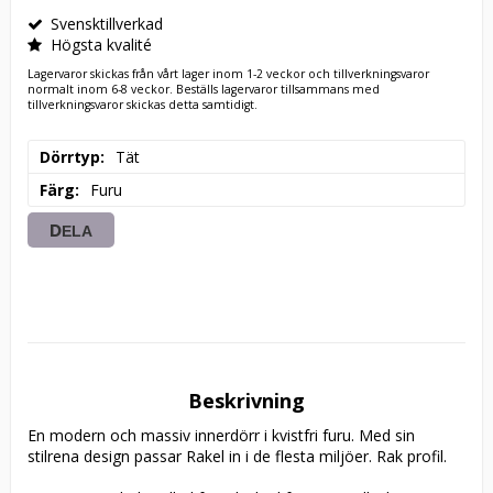
Svensktillverkad
Högsta kvalité
Lagervaror skickas från vårt lager inom 1-2 veckor och tillverkningsvaror
normalt inom 6-8 veckor. Beställs lagervaror tillsammans med
tillverkningsvaror skickas detta samtidigt.
Dörrtyp
Tät
Färg
Furu
DELA
Beskrivning
En modern och massiv innerdörr i kvistfri furu. Med sin 
stilrena design passar Rakel in i de flesta miljöer. Rak profil. 
