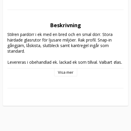
Beskrivning
Stilren pardörr i ek med en bred och en smal dörr. Stora 
härdade glasrutor för ljusare miljöer. Rak profil. Snap-in 
gångjärn, låskista, slutbleck samt kantregel ingår som 
standard.

Levereras i obehandlad ek, lackad ek som tillval. Valbart glas, 
härdat klarglas ingår som standard. 

Visa mer
4st snap-in gångjärn, låskista, slutbleck samt kantregel ingår 
som standard. Beslagen finns beskrivna 
här
. Vändbar 
hängning. 

Levereras som standard utan karm och tröskel. Finns att 
välja i 
tillbehör
. 

Tillverkningsvara i samtliga storlekar.

Ta kontakt med oss vid särskilda önskemål att modifiera 