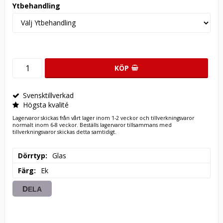
Ytbehandling
KÖP
Svensktillverkad
Högsta kvalité
Lagervaror skickas från vårt lager inom 1-2 veckor och tillverkningsvaror
normalt inom 6-8 veckor. Beställs lagervaror tillsammans med
tillverkningsvaror skickas detta samtidigt.
Dörrtyp
Glas
Färg
Ek
DELA