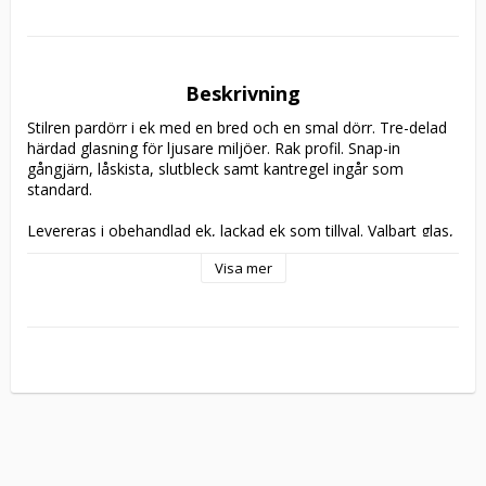
Beskrivning
Stilren pardörr i ek med en bred och en smal dörr. Tre-delad 
härdad glasning för ljusare miljöer. Rak profil. Snap-in 
gångjärn, låskista, slutbleck samt kantregel ingår som 
standard.

Levereras i obehandlad ek, lackad ek som tillval. Valbart glas, 
härdat klarglas ingår som standard. 

Visa mer
4st snap-in gångjärn, låskista, slutbleck samt kantregel ingår 
som standard. Beslagen finns beskrivna 
här
. Vändbar 
hängning. 

Levereras som standard utan karm och tröskel. Finns att 
välja i 
tillbehör
. 

Tillverkningsvara i samtliga storlekar.

Ta kontakt med oss vid särskilda önskemål att modifiera 