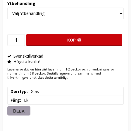
Ytbehandling
KÖP
Svensktillverkad
Högsta kvalité
Lagervaror skickas från vårt lager inom 1-2 veckor och tillverkningsvaror
normalt inom 6-8 veckor. Beställs lagervaror tillsammans med
tillverkningsvaror skickas detta samtidigt.
Dörrtyp
Glas
Färg
Ek
DELA