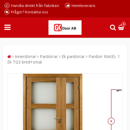
Handla direkt från fabriken
Hemleverans
Frågor? Kontakta oss
0
Innerdörrar
Pardörrar
Ek pardörrar
Pardörr RAKEL 1
Ek TG3 bred+smal