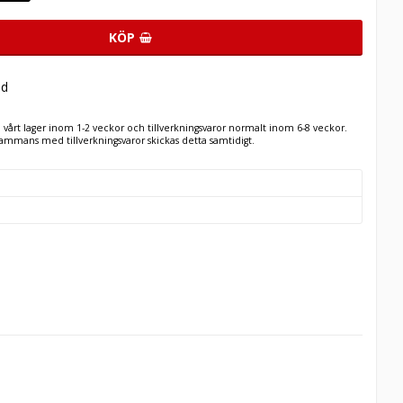
KÖP
ad
n vårt lager inom 1-2 veckor och tillverkningsvaror normalt inom 6-8 veckor.
llsammans med tillverkningsvaror skickas detta samtidigt.