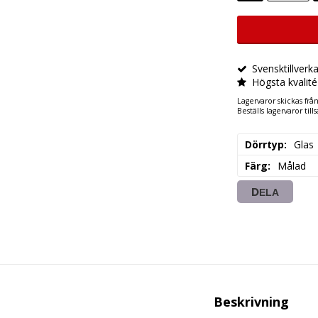
Svensktillverk
Högsta kvalité
Lagervaror skickas frå
Beställs lagervaror ti
Dörrtyp
Glas
Färg
Målad
DELA
Beskrivning