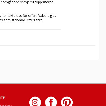
nomgående spröjs till topprutorna. 
 kontakta oss för offert. Valbart glas 
as som standard. Ytterligare 
andard. Beslagen finns beskrivna 
här
. 
ehör
. 

, gångjärn, gammal standard, 
ITÉ
nerdörrar