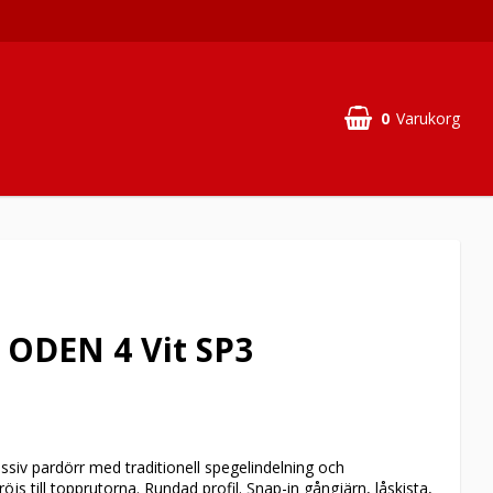
0
Varukorg
 ODEN 4 Vit SP3
siv pardörr med traditionell spegelindelning och
s till topprutorna. Rundad profil. Snap-in gångjärn, låskista,