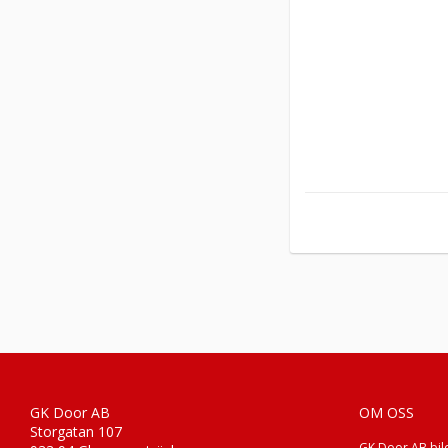
GK Door AB
OM OSS
Storgatan 107
GK Door AB bil