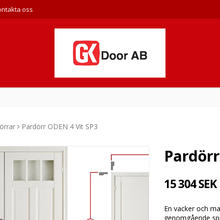
ontakta oss
örrar
Pardörr ODEN 4 Vit SP3
Pardörr
15 304 SEK
En vacker och mas
genomgående spröj