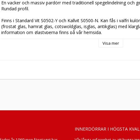
En vacker och massiv pardörr med traditionell spegelindelning och ge
Rundad profil.

Finns i Standard Vit S0502-Y och Kallvit S0500-N. Kan fås i valfri kulör,
(frostat glas, hamrat glas, cotswoldglas, isglas, antikglas) med klargl
information om glastyperna finns på vår 
hemsida
.

Visa mer
4st snap-in gångjärn, låskista, slutbleck samt kantregel ingår som st
Vändbar hängning. 

Levereras som standard utan karm och tröskel. Finns att välja i 
tillb
Tillverkningsvara i samtliga storlekar och kulörer.

Ta kontakt med oss vid särskilda önskemål att modifiera dörrmodell
ytbehandling, mått eller liknande.

INNERDÖRRAR I HÖGSTA KVAL
dades år 1969 men företaget har
Vår långa erfarenhet av att bygga in