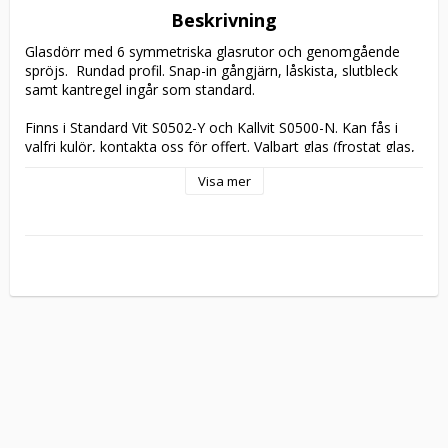
Beskrivning
Glasdörr med 6 symmetriska glasrutor och genomgående 
spröjs.  Rundad profil. Snap-in gångjärn, låskista, slutbleck 
samt kantregel ingår som standard.

Finns i Standard Vit S0502-Y och Kallvit S0500-N. Kan fås i 
valfri kulör, kontakta oss för offert. Valbart glas (frostat glas, 
hamrat glas, cotswoldglas, isglas, linjeglas) med härdat 
Visa mer
klarglas som standard. Ytterligare information om 
glastyperna finns på vår 
hemsida
.

4st snap-in gångjärn, låskista, slutbleck samt kantregel ingår 
som standard. Beslagen finns beskrivna 
här
. Vändbar 
hängning. 

Levereras som standard utan karm och tröskel. Finns att 
välja i 
tillbehör
. 

Ta kontakt med oss vid särskilda önskemål att modifiera 
dörrmodell, gångjärn, gammal standard, ytbehandling, mått 
eller liknande.
