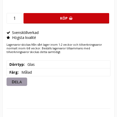
KÖP
Svensktillverkad
Högsta kvalité
Lagervaror skickas från vårt lager inom 1-2 veckor och tillverkningsvaror
normalt inom 6-8 veckor. Beställs lagervaror tillsammans med
tillverkningsvaror skickas detta samtidigt.
Dörrtyp
Glas
Färg
Målad
DELA