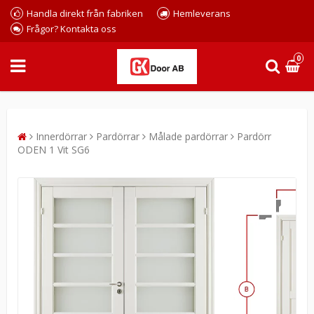
Handla direkt från fabriken
Hemleverans
Frågor? Kontakta oss
0
Innerdörrar
Pardörrar
Målade pardörrar
Pardörr
ODEN 1 Vit SG6