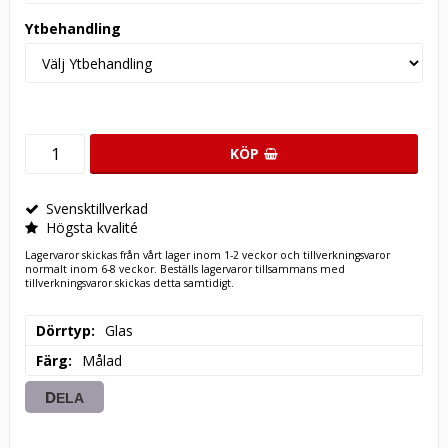
Ytbehandling
KÖP
Svensktillverkad
Högsta kvalité
Lagervaror skickas från vårt lager inom 1-2 veckor och tillverkningsvaror
normalt inom 6-8 veckor. Beställs lagervaror tillsammans med
tillverkningsvaror skickas detta samtidigt.
Dörrtyp
Glas
Färg
Målad
DELA