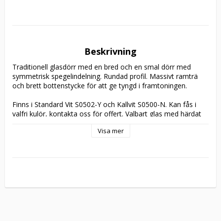
Beskrivning
Traditionell glasdörr med en bred och en smal dörr med 
symmetrisk spegelindelning. Rundad profil. Massivt ramträ 
och brett bottenstycke för att ge tyngd i framtoningen. 

Finns i Standard Vit S0502-Y och Kallvit S0500-N. Kan fås i 
valfri kulör, kontakta oss för offert. Valbart glas med härdat 
klarglas som standard. Ytterligare information om 
Visa mer
glastyperna finns på vår 
hemsida
.

4st snap-in gångjärn, låskista, slutbleck samt kantregel ingår 
som standard. Beslagen finns beskrivna 
här
. Vändbar 
hängning. 

Levereras som standard utan karm och tröskel. Finns att 
välja i 
tillbehör
. 
