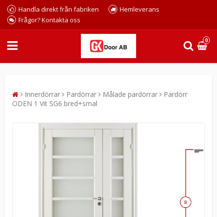
Handla direkt från fabriken
Hemleverans
Frågor? Kontakta oss
0
Innerdörrar
Pardörrar
Målade pardörrar
Pardörr
ODEN 1 Vit SG6 bred+smal