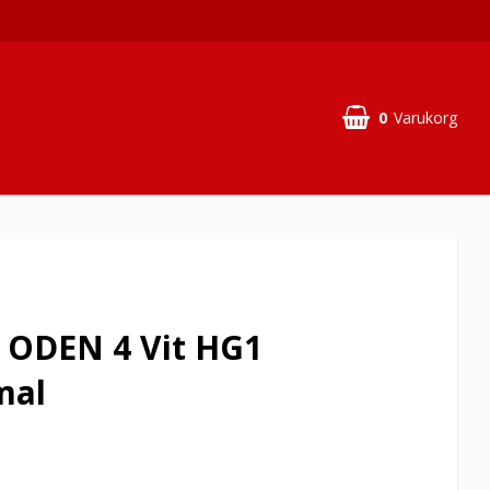
0
Varukorg
 ODEN 4 Vit HG1
mal