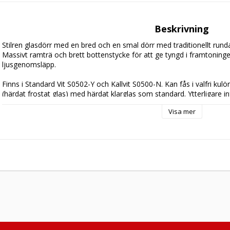
Beskrivning
Stilren glasdörr med en bred och en smal dörr med traditionellt runda
Massivt ramträ och brett bottenstycke för att ge tyngd i framtoninge
ljusgenomsläpp.

Finns i Standard Vit S0502-Y och Kallvit S0500-N. Kan fås i valfri kulör,
hemsida
.

Visa mer
4st snap-in gångjärn, låskista, slutbleck samt kantregel ingår som st
Vändbar hängning. 

Levereras som standard utan karm och tröskel. Finns att välja i 
tillb
Ta kontakt med oss vid särskilda önskemål att modifiera dörrmodell
ytbehandling, mått eller liknande.
