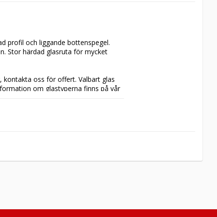
d profil och liggande bottenspegel. 
n. Stor härdad glasruta för mycket 
 kontakta oss för offert. Valbart glas 
(härdat frostat glas) med härdat klarglas som standard. Ytterligare information om glastyperna finns på vår 
andard. Beslagen finns beskrivna 
här
. 
ehör
. 

, gångjärn, gammal standard, 