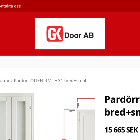
ontakta oss
örrar
Pardörr ODEN 4 Vit HG1 bred+smal
Pardörr
bred+s
15 665 SEK