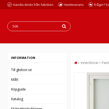
Handla direkt från fabriken
Hemleverans
Frågor? K
INFORMATION
Innerdörrar
Pard
Till gkdoor.se
Mått
Köpguide
Katalog
Skötselinstruktioner