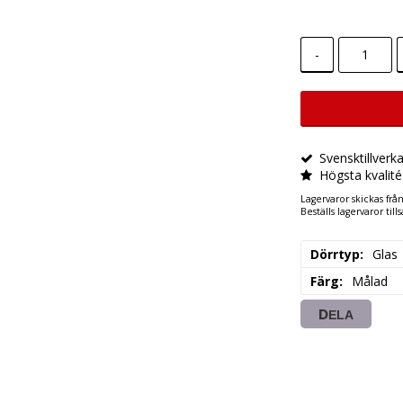
-
Svensktillverk
Högsta kvalité
Lagervaror skickas frå
Beställs lagervaror ti
Dörrtyp
Glas
Färg
Målad
DELA