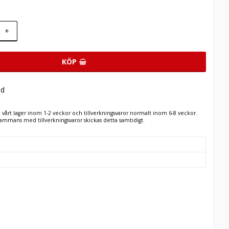
+
KÖP
ad
n vårt lager inom 1-2 veckor och tillverkningsvaror normalt inom 6-8 veckor.
llsammans med tillverkningsvaror skickas detta samtidigt.