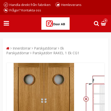
Handla direkt från fabriken
Hemleverans
Frågor? Kontakta oss
0
Innerdörrar
Parskjutdörrar
Ek
Parskjutdörrar
Parskjutdörr RAKEL 1 Ek CG1