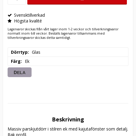
Svensktillverkad
Högsta kvalité
Lagervaror skickas från vårt lager inom 1-2 veckor och tillverkningsvaror
normalt inom 6-8 veckor. Beställs lagervaror tillsammans med
tillverkningsvaror skickas detta samtidigt.
Dörrtyp
Glas
Färg
Ek
DELA
Beskrivning
Massiv parskjutdörr i stilren ek med kajutafönster som detalj. 
Rak profil.
