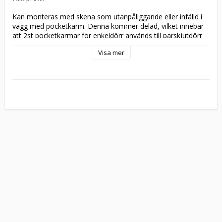
Kan monteras med skena som utanpåliggande eller infälld i 
vägg med pocketkarm. Denna kommer delad, vilket innebär 
att 2st pocketkarmar för enkeldörr används till parskjutdörr 
vid montering. Softclose finns till pocketkarm. 

Visa mer
Levereras i obehandlad ek, lackad ek som tillval. Valbart glas 
(frostat glas, hamrat glas, cotswoldglas, isglas, antikglas) 
med klarglas som standard. Ytterligare information om 
glastyperna finns på vår 
hemsida
. Valbar färg på kajutaringen, 
Standard Vit S0502-Y ingår.

Standard
Rektangulärt
 – 4st rektangulära skjutdörrshandtag 
(95x35mm) samt 2st dragringar.

Tillverkningsvara i samtliga storlekar.

Ta kontakt med oss vid särskilda önskemål att modifiera 
dörrmodell, ytbehandling, mått eller liknande. 
