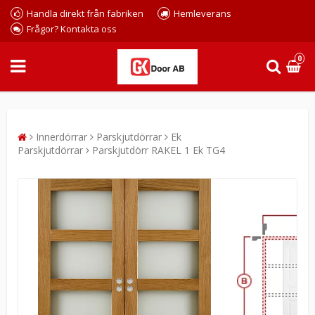
Handla direkt från fabriken
Hemleverans
Frågor? Kontakta oss
0
Innerdörrar
Parskjutdörrar
Ek
Parskjutdörrar
Parskjutdörr RAKEL 1 Ek TG4