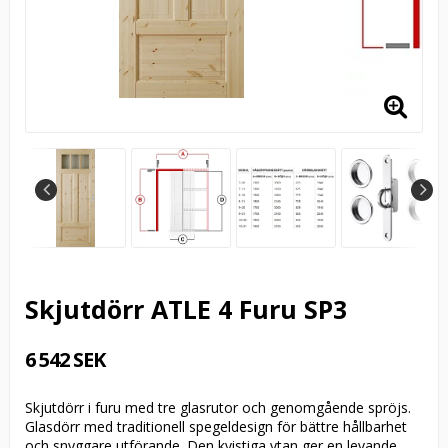
Skjutdörr ATLE 4 Furu SP3
6 542 SEK
Skjutdörr i furu med tre glasrutor och genomgående spröjs.
Glasdörr med traditionell spegeldesign för bättre hållbarhet
och snyggare utförande. Den kvistiga ytan ger en levande