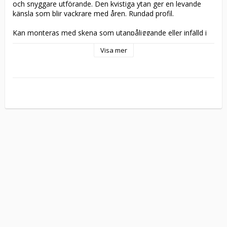
och snyggare utförande. Den kvistiga ytan ger en levande 
känsla som blir vackrare med åren. Rundad profil. 

Kan monteras med skena som utanpåliggande eller infälld i 
vägg med pocketkarm. Softclose finns till pocketkarm. 

Visa mer
Levereras i obehandlad furu, lackad som tillval.  Valbart glas 
(frostat glas, hamrat glas, cotswoldglas, isglas) med klarglas 
som standard. Ytterligare information om glastyperna finns 
på vår 
hemsida
.

Valbar beslagning:
Standard
Låsbart
 – Hakregellås 4249, slutbleck, wc-vred, 2st skålar 
Rektangulärt
 – 2st rektangulära skjutdörrshandtag 
(95x35mm) samt dragring.

Hur du avgör hängning vid låsbar beslagning:
Hängningen blir åt det håll dörren skjuts för att öppnas när 
Till exempel: Du står utanför badrummet och skjuter 
dörren till vänster för att öppna den. Då är den 
vänsterhängd.