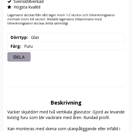
Svensktillverkad
Högsta kvalité
Lagervaror skickas från vårt lager inom 1-2 veckor och tillverkningsvaror
normalt inom 6-8 veckor. Beställs lagervaror tillsammans med
tillverkningsvaror skickas detta samtidigt.
Dörrtyp
Glas
Färg
Furu
DELA
Beskrivning
Vacker skjutdörr med två vertikala glasrutor. Gjord av levande 
kvistig furu som blir vackrare med åren. Rundad profil.

Kan monteras med skena som utanpåliggande eller infälld i 