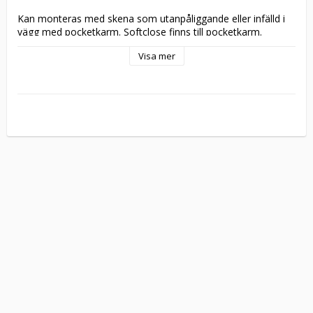
Kan monteras med skena som utanpåliggande eller infälld i 
vägg med pocketkarm. Softclose finns till pocketkarm. 

Visa mer
Levereras i obehandlad ek, lackad ek som tillval. Valbart glas 
(frostat glas, hamrat glas, cotswoldglas, isglas, antikglas, 
linjeglas) med klarglas som standard. Ytterligare information 
om glastyperna finns på vår 
hemsida
.

Valbar beslagning:
Standard
Låsbart
 – Hakregellås 4249, slutbleck, wc-vred, 2st skålar 
Rektangulärt
 – 2st rektangulära skjutdörrshandtag 
(95x35mm) samt dragring.

Hur du avgör hängning vid låsbar beslagning:
Hängningen blir åt det håll dörren skjuts för att öppnas när 
Till exempel: Du står utanför badrummet och skjuter 
dörren till vänster för att öppna den. Då är den 
vänsterhängd.
Tillverkningsvara i samtliga storlekar.
